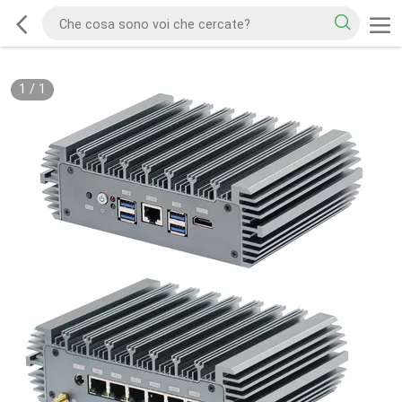
1
/
1