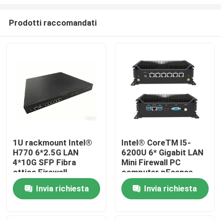
Prodotti raccomandati
1U rackmount Intel®
Intel® CoreTM I5-
H770 6*2.5G LAN
6200U 6* Gigabit LAN
Casa
4*10G SFP Fibra
Mini Firewall PC
ottica Firewall
computer pFsense
Appliance
Prodotti
Invia richiesta
Invia richiesta
Chi siamo