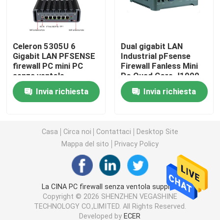
Computer firewall
Celeron 5305U 6
Dual gigabit LAN
Gigabit LAN PFSENSE
Industrial pFsense
Mini PC di OPS
firewall PC mini PC
Firewall Fanless Mini
senza ventole
Pc Quad Core J1900
con RJ45 RS232
mini pc doppio di lan
Invia richiesta
Invia richiesta
pc industriale della compressa
Casa
Circa noi
Contattaci
Desktop Site
Mappa del sito
Privacy Policy
PC per l'estrazione di criptovalute
mini scheda madre di itx
La CINA PC firewall senza ventola supplier.
Copyright © 2026 SHENZHEN VEGASHINE
TECHNOLOGY CO.,LIMITED. All Rights Reserved.
Scheda madre da 3,5 e 4 pollici
Developed by
ECER