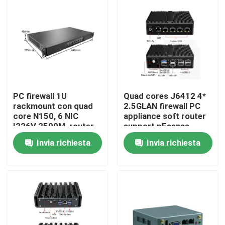
Fatory Tour
Controllo di qualità
Contattaci
PC firewall 1U
Quad cores J6412 4*
rackmount con quad
2.5GLAN firewall PC
core N150, 6 NIC
appliance soft router
Richiedere un preventivo
I226V 2500M, router
support pFsense
software, supporto
Invia richiesta
Invia richiesta
pFsense
Mini Pc industriale
PC industriale del pannello
PC irregolare della compressa