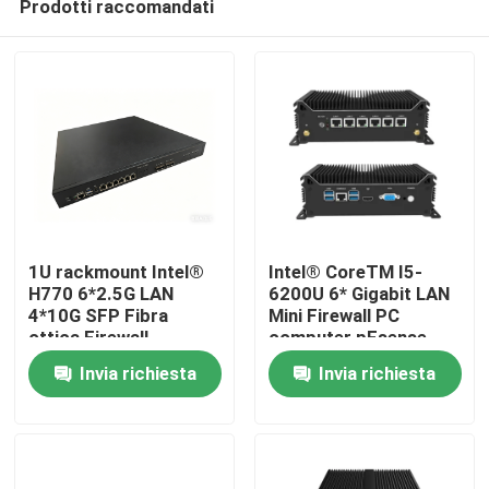
Prodotti raccomandati
1U rackmount Intel®
Intel® CoreTM I5-
H770 6*2.5G LAN
6200U 6* Gigabit LAN
4*10G SFP Fibra
Mini Firewall PC
ottica Firewall
computer pFsense
Casa
Appliance
Invia richiesta
Invia richiesta
Prodotti
Chi siamo