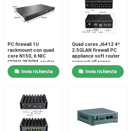
Fatory Tour
Controllo di qualità
PC firewall 1U
Quad cores J6412 4*
rackmount con quad
2.5GLAN firewall PC
Contattaci
core N150, 6 NIC
appliance soft router
I226V 2500M, router
support pFsense
software, supporto
Invia richiesta
Invia richiesta
Richiedere un preventivo
pFsense
Mini Pc industriale
PC industriale del pannello
PC irregolare della compressa