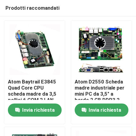
Prodotti raccomandati
Atom Baytrail E3845
Atom D2550 Scheda
Quad Core CPU
madre industriale per
scheda madre da 3,5
mini PC da 3,5" a
Casa
pollici 6 COM 2 LAN
bordo 2 GB DDR3 2
per macchina POS
LAN 6 COM
Invia richiesta
Invia richiesta
Prodotti
Chi siamo