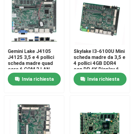
Fatory Tour
Controllo di qualità
Gemini Lake J4105
Skylake I3-6100U Mini
Contattaci
J4125 3,5 e 4 pollici
scheda madre da 3,5 e
scheda madre quad
4 pollici 4GB DDR4
core 6 COM 2 LAN
con DP 4K Display 6
Richiedere un preventivo
industriale senza
COM 2 LAN
Invia richiesta
Invia richiesta
ventole
Mini Pc industriale
PC industriale del pannello
PC irregolare della compressa