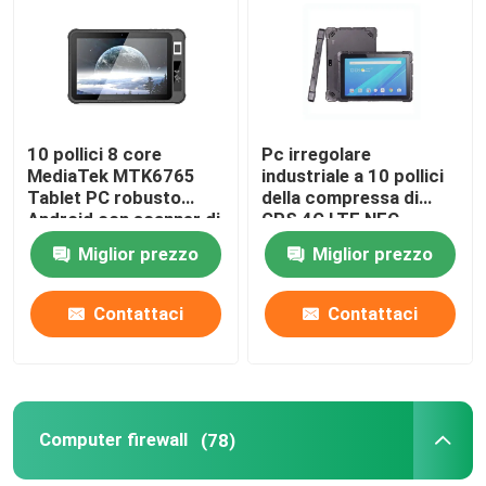
Fatory Tour
Controllo di qualità
10 pollici 8 core
Pc irregolare
MediaTek MTK6765
industriale a 10 pollici
Tablet PC robusto
della compressa di
Contattaci
Android con scanner di
GPS 4G LTE NFC
impronte digitali NFC
Android RK3399 IP67
Miglior prezzo
Miglior prezzo
con RS232 COM
Richiedere un preventivo
Contattaci
Contattaci
Mini Pc industriale
PC industriale del pannello
Computer firewall
(78)
PC irregolare della compressa