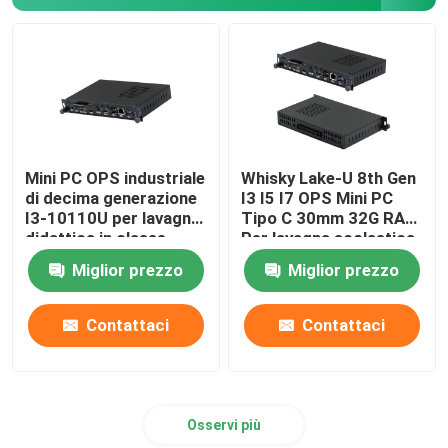
Scheda madre nano
Scheda madre firewall
Scheda madre PC OPS
Mini PC OPS industriale
Whisky Lake-U 8th Gen
di decima generazione
I3 I5 I7 OPS Mini PC
I3-10110U per lavagna
Tipo C 30mm 32G RAM
scheda madre industriale del pc
didattica in classe
Per lavagna scolastica
Miglior prezzo
Miglior prezzo
Scheda madre del PC minerario
Contattaci
Contattaci
Osservi più