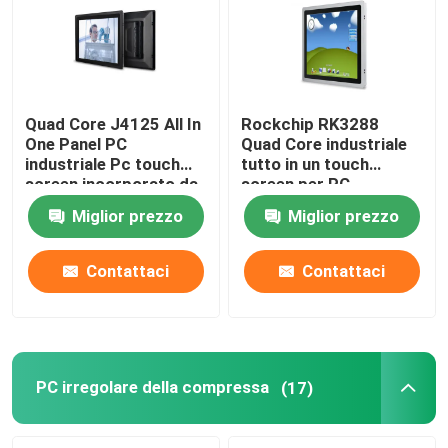
Quad Core J4125 All In
Rockchip RK3288
One Panel PC
Quad Core industriale
industriale Pc touch
tutto in un touch
screen incorporato da
screen per PC
15 pollici
incorporato 2 COM a
Miglior prezzo
Miglior prezzo
15 pollici
Contattaci
Contattaci
Casa
Prodotti
PC irregolare della compressa
(17)
Chi siamo