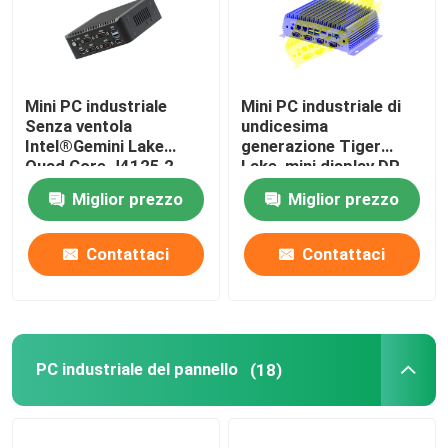
Mini PC industriale
Mini PC industriale di
Senza ventola
undicesima
Intel®Gemini Lake
generazione Tiger
Quad Core J4125 2
Lake, mini display DP
Gigabyte NIC 6COM
per computer senza
Miglior prezzo
Miglior prezzo
Nuc
ventole da LAN 2
Gigabit
Contattaci
Contattaci
PC industriale del pannello
(18)