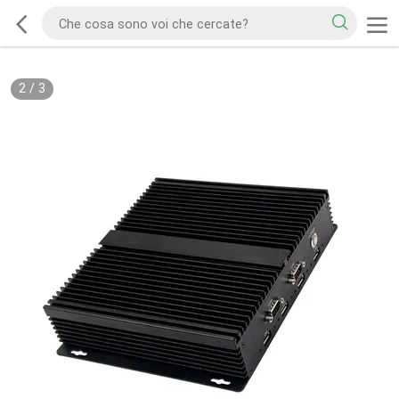
2
/
3