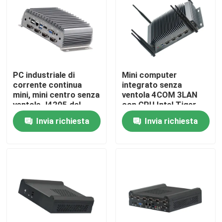
Fatory Tour
Controllo di qualità
PC industriale di
Mini computer
corrente continua
integrato senza
Contattaci
mini, mini centro senza
ventola 4COM 3LAN
ventole J4205 del
con CPU Intel Tiger
quadrato di lan del
Lake 6305 di
Invia richiesta
Invia richiesta
Richiedere un preventivo
computer 6COM 1
undicesima
generazione
Mini Pc industriale
PC industriale del pannello
PC irregolare della compressa