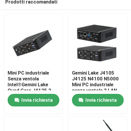
Prodotti raccomandati
Mini PC industriale
Gemini Lake J4105
Senza ventola
J4125 N4100 N5000
Intel®Gemini Lake
Mini PC industriale
Quad Core J4125 2
senza ventola 2 LAN
Casa
Gigabyte NIC 6COM
6COM Nuc
Invia richiesta
Invia richiesta
Nuc
Prodotti
Chi siamo