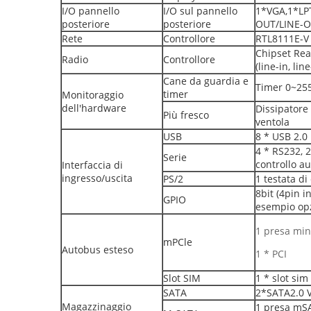
I/O pannello
I/O sul pannello
1*VGA,1*LP
posteriore
posteriore
OUT/LINE-O
Rete
Controllore
RTL8111E-V 
Chipset Real
Radio
Controllore
(line-in, li
Cane da guardia e
Timer 0~255
timer
Monitoraggio
dell'hardware
Dissipatore 
Più fresco
ventola
USB
8 * USB 2.0
4 * RS232, 
Serie
controllo au
Interfaccia di
ingresso/uscita
PS/2
1 testata d
8bit (4pin 
GPIO
esempio opz
1 presa min
mPCle
Autobus esteso
1 * PCI
Slot SIM
1 * slot sim
SATA
2*SATA2.0 V
Magazzinaggio
1 presa mSA