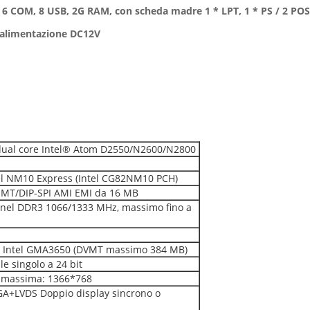
 6 COM, 8 USB, 2G RAM, con scheda madre 1 * LPT, 1 * PS / 2 POS
 alimentazione DC12V
dual core Intel® Atom D2550/N2600/N2800
el NM10 Express (Intel CG82NM10 PCH)
SMT/DIP-SPI AMI EMI da 16 MB
nnel DDR3 1066/1333 MHz, massimo fino a
co Intel GMA3650 (DVMT massimo 384 MB)
e singolo a 24 bit
e massima: 1366*768
A+LVDS Doppio display sincrono o