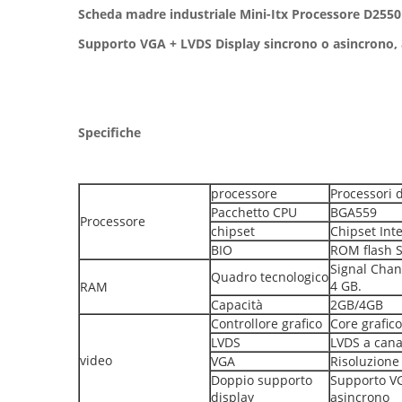
Scheda madre industriale Mini-Itx Processore D2550
Supporto VGA + LVDS Display sincrono o asincrono,
Specifiche
processore
Processori 
Pacchetto CPU
BGA559
Processore
chipset
Chipset Int
BIO
ROM flash 
Signal Cha
Quadro tecnologico
4 GB.
RAM
Capacità
2GB/4GB
Controllore grafico
Core grafi
LVDS
LVDS a canal
video
VGA
Risoluzion
Doppio supporto
Supporto VG
display
asincrono