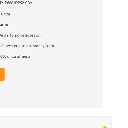
ITX-P6801DPS2-CDV
 unità
cartone
a 3 a 10 giorni lavorativi
T/T, Western Union, MoneyGram
1000 unità al mese