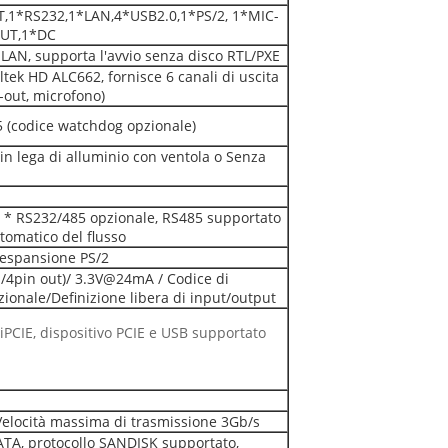
T,1*RS232,1*LAN,4*USB2.0,1*PS/2, 1*MIC-
UT,1*DC
LAN, supporta l'avvio senza disco RTL/PXE
tek HD ALC662, fornisce 6 canali di uscita
ne-out, microfono)
 (codice watchdog opzionale)
in lega di alluminio con ventola o Senza
2 * RS232/485 opzionale, RS485 supportato
tomatico del flusso
i espansione PS/2
in/4pin out)/ 3.3V@24mA / Codice di
ionale/Definizione libera di input/output
iPCIE, dispositivo PCIE e USB supportato
elocità massima di trasmissione 3Gb/s
TA, protocollo SANDISK supportato,