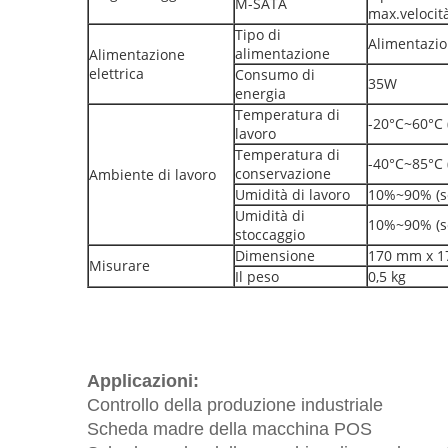
M-SATA
max.velocit
Tipo di
Alimentazio
alimentazione
Alimentazione
elettrica
Consumo di
35W
energia
Temperatura di
-20°C~60°C 
lavoro
Temperatura di
-40°C~85°C 
conservazione
Ambiente di lavoro
Umidità di lavoro
10%~90% (s
Umidità di
10%~90% (s
stoccaggio
Dimensione
170 mm x 
Misurare
Il peso
0,5 kg
Applicazioni:
Controllo della produzione industriale
Scheda madre della macchina POS