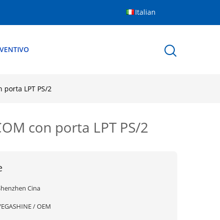
Italian
EVENTIVO
 porta LPT PS/2
COM con porta LPT PS/2
e
Shenzhen Cina
VEGASHINE / OEM