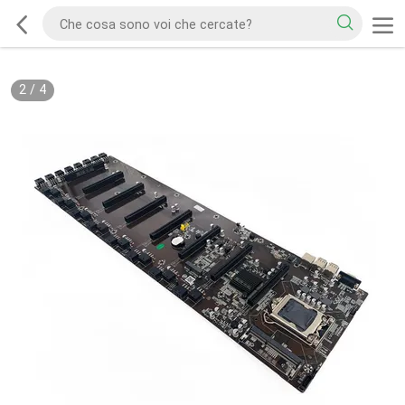
2
/
4