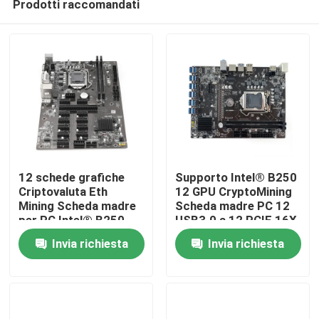
Prodotti raccomandati
12 schede grafiche
Supporto Intel® B250
Criptovaluta Eth
12 GPU CryptoMining
Mining Scheda madre
Scheda madre PC 12
per PC Intel® B250
USB3.0 a 12 PCIE 16X
Casa
Invia richiesta
Invia richiesta
Prodotti
Chi siamo