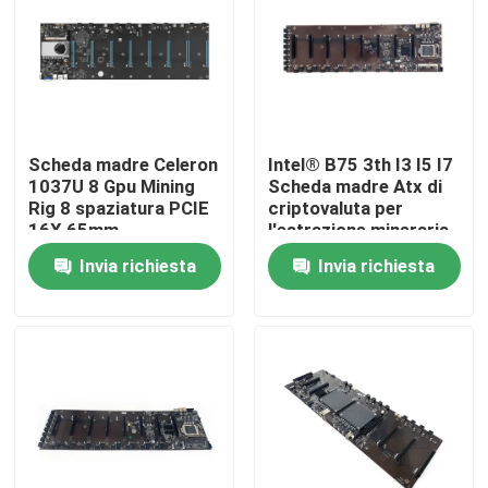
Fatory Tour
Controllo di qualità
Scheda madre Celeron
Intel® B75 3th I3 I5 I7
1037U 8 Gpu Mining
Scheda madre Atx di
Contattaci
Rig 8 spaziatura PCIE
criptovaluta per
16X 65mm
l'estrazione mineraria
8PCIE 16X con
Invia richiesta
Invia richiesta
Richiedere un preventivo
spaziatura degli slot
65 mm
Mini Pc industriale
PC industriale del pannello
PC irregolare della compressa