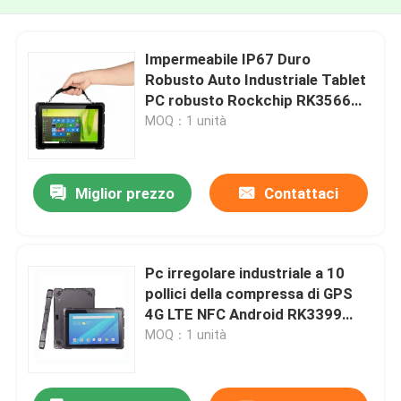
Impermeabile IP67 Duro
Robusto Auto Industriale Tablet
PC robusto Rockchip RK3566
GPS portatile da 8 pollici
MOQ：1 unità
Miglior prezzo
Contattaci
Pc irregolare industriale a 10
pollici della compressa di GPS
4G LTE NFC Android RK3399
IP67 con RS232 COM
MOQ：1 unità