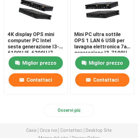
4K display OPS mini
Mini PC ultra sottile
computer PC Intel
OPS 1 LAN 6 USB per
sesta generazione I3-
lavagna elettronica 7a
6100U I5-6200U I7-
generazione I3-7100U
6500U
I5-7200U I7-7500U
Miglior prezzo
Miglior prezzo
Contattaci
Contattaci
Osservi più
Casa
Circa noi
Contattaci
Desktop Site
Mappa del sito
Privacy Policy