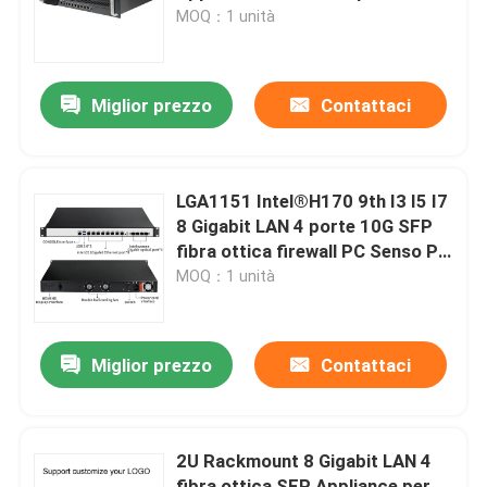
computer industriale
MOQ：1 unità
Fatory Tour
Miglior prezzo
Contattaci
Controllo di qualità
Contattaci
LGA1151 Intel®H170 9th I3 I5 I7
8 Gigabit LAN 4 porte 10G SFP
fibra ottica firewall PC Senso PF
Richiedere un preventivo
soft router
MOQ：1 unità
Mini Pc industriale
Miglior prezzo
Contattaci
PC industriale del pannello
2U Rackmount 8 Gigabit LAN 4
PC irregolare della compressa
fibra ottica SFP Appliance per