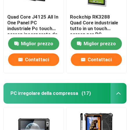
Quad Core J4125 All In
Rockchip RK3288
One Panel PC
Quad Core industriale
industriale Pc touch
tutto in un touch
screen incorporato da
screen per PC
15 pollici
incorporato 2 COM a
Miglior prezzo
Miglior prezzo
15 pollici
Contattaci
Contattaci
PC irregolare della compressa
(17)