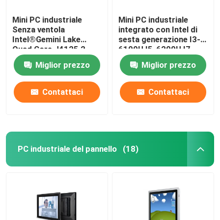
Mini PC industriale
Mini PC industriale
Senza ventola
integrato con Intel di
Intel®Gemini Lake
sesta generazione I3-
Quad Core J4125 2
6100U I5-6200U I7-
Gigabyte NIC 6COM
6500U
Miglior prezzo
Miglior prezzo
Nuc
Contattaci
Contattaci
PC industriale del pannello
(18)