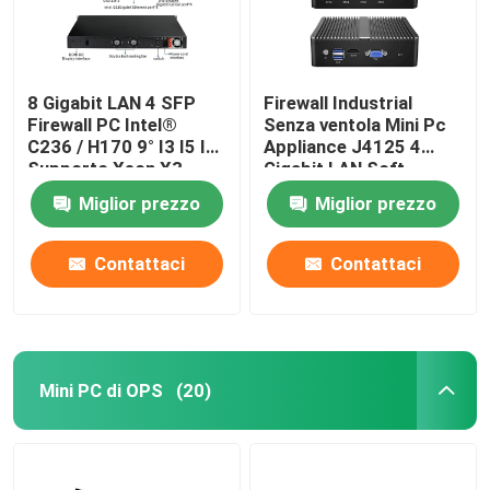
8 Gigabit LAN 4 SFP
Firewall Industrial
Firewall PC Intel®
Senza ventola Mini Pc
C236 / H170 9° I3 I5 I7
Appliance J4125 4
Supporto Xeon X3-
Gigabit LAN Soft
1225 V5 Senso PF
Router Supporto
Miglior prezzo
Miglior prezzo
Mikrotik
Senso PF
Contattaci
Contattaci
Mini PC di OPS
(20)