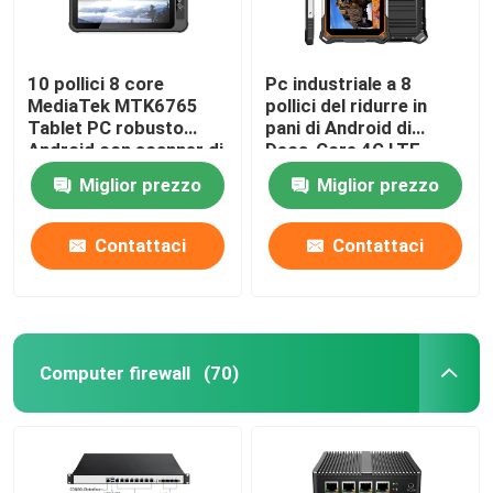
10 pollici 8 core
Pc industriale a 8
MediaTek MTK6765
pollici del ridurre in
Tablet PC robusto
pani di Android di
Android con scanner di
Deca-Core 4G LTE
impronte digitali NFC
robusto con il pc
Miglior prezzo
Miglior prezzo
impermeabile del
ridurre in pani
10000mAh IP68
Contattaci
Contattaci
Computer firewall
(70)