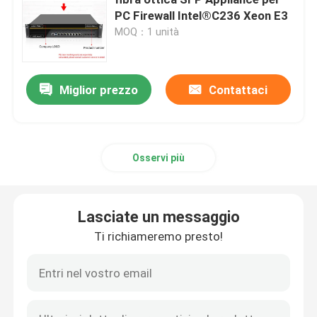
PC Firewall Intel®C236 Xeon E3
MOQ：1 unità
Computer firewall
Mini PC di OPS
Miglior prezzo
Contattaci
mini pc doppio di lan
Osservi più
pc industriale della compressa
Lasciate un messaggio
PC per l'estrazione di criptovalute
Ti richiameremo presto!
mini scheda madre di itx
Scheda madre da 3,5 e 4 pollici