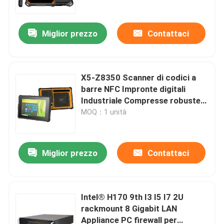
pani 10000mAh IP68
Miglior prezzo
Contattaci
X5-Z8350 Scanner di codici a
barre NFC Impronte digitali
Industriale Compresse robuste
da 8 pollici Win10 Touch Screen
MOQ：1 unità
IP67 Antiurto
Miglior prezzo
Contattaci
Casa
Prodotti
Intel® H170 9th I3 I5 I7 2U
rackmount 8 Gigabit LAN
Appliance PC firewall per
Chi siamo