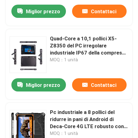
Miglior prezzo
Contattaci
Quad-Core a 10,1 pollici X5-
Z8350 del PC irregolare
industriale IP67 della compressa
di Windows 10 con RS232 COM
MOQ：1 unità
Miglior prezzo
Contattaci
Pc industriale a 8 pollici del
ridurre in pani di Android di
Deca-Core 4G LTE robusto con il
pc impermeabile del ridurre in
MOQ：1 unità