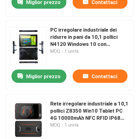
Miglior prezzo
Contattaci
PC irregolare industriale dei
ridurre in pani da 10,1 pollici
N4120 Windows 10 con
l'impronta digitale del touch
MOQ：1 unità
screen di COM RS232
Miglior prezzo
Contattaci
Rete irregolare industriale a 10,1
pollici Z8350 Win10 Tablet PC
4G 10000mAh NFC RFID IP68
impermeabile
MOQ：1 unità